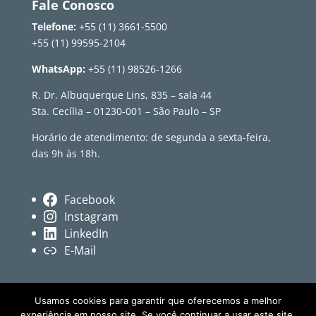
Fale Conosco
Telefone:
+55 (11) 3661-5500
+55 (11) 99595-2104
WhatsApp:
+55 (11) 98526-1266
R. Dr. Albuquerque Lins, 835 – sala 44
Sta. Cecília – 01230-001 – São Paulo – SP
Horário de atendimento: de segunda a sexta-feira,
das 9h às 18h.
Facebook
Instagram
LinkedIn
E-Mail
Usamos cookies para garantir que oferecemos a melhor
experiência em nosso site. Se você continuar a usar este site,