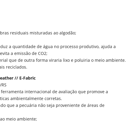
fibras residuais misturadas ao algodão;
reduz a quantidade de água no processo produtivo, ajuda a
e evita a emissão de CO2;
ial que de outra forma viraria lixo e poluiria o meio ambiente.
ais reciclados.
eather // E-Fabric
o/RS
a ferramenta internacional de avaliação que promove a
áticas ambientalmente corretas.
indo que a pecuária não seja proveniente de áreas de
 ao meio ambiente;