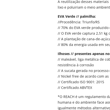
A reutilização desses materiais
lixo e poluiriam o meio ambient
EVA Verde // palmilha:
//Procedência: Triunfo/RS
// 70% do EVA verde produzido 
// O EVA verde captura 2,51 kg
// A plantação de cana-de-açúca
// 80% da energia usada em seu
Ilhoses // presentes apenas n
// maleável, liga metálica de co
resistência à corrosão
// A sucata gerada no processo
// Nickel free de acordo com 
// Certificado ISO 9001: 2015
// Certificado ABVTEX
*O REACH é um regulamento da
humana e do ambiente face aos
igualmente métodos alternativo