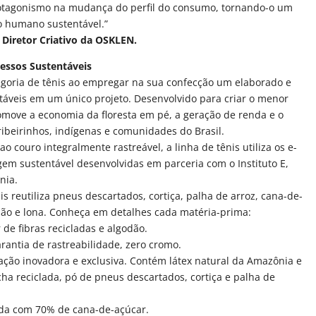
otagonismo na mudança do perfil do consumo, tornando-o um
o humano sustentável.”
Diretor Criativo da OSKLEN.
essos Sustentáveis
oria de tênis ao empregar na sua confecção um elaborado e
ntáveis em um único projeto. Desenvolvido para criar o menor
omove a economia da floresta em pé, a geração de renda e o
beirinhos, indígenas e comunidades do Brasil.
o couro integralmente rastreável, a linha de tênis utiliza os e-
gem sustentável desenvolvidas em parceria com o Instituto E,
nia.
is reutiliza pneus descartados, cortiça, palha de arroz, cana-de-
odão e lona. Conheça em detalhes cada matéria-prima:
 de fibras recicladas e algodão.
rantia de rastreabilidade, zero cromo.
ção inovadora e exclusiva. Contém látex natural da Amazônia e
ha reciclada, pó de pneus descartados, cortiça e palha de
da com 70% de cana-de-açúcar.