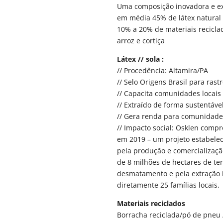
Uma composição inovadora e exc
em média 45% de látex natural
10% a 20% de materiais recicla
arroz e cortiça
Látex // sola :
// Procedência: Altamira/PA
// Selo Origens Brasil para rast
// Capacita comunidades locai
// Extraído de forma sustentáve
// Gera renda para comunidades
// Impacto social: Osklen comp
em 2019 – um projeto estabelec
pela produção e comercialização
de 8 milhões de hectares de t
desmatamento e pela extração il
diretamente 25 famílias locais.
Materiais reciclados
Borracha reciclada/pó de pneu /