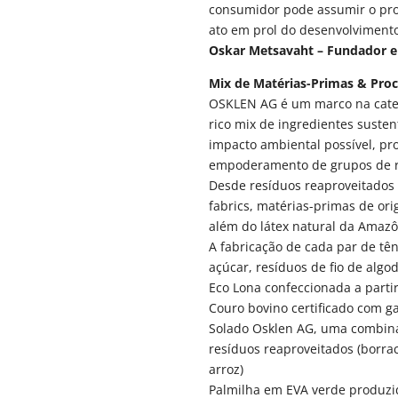
consumidor pode assumir o pr
ato em prol do desenvolviment
Oskar Metsavaht – Fundador e 
Mix de Matérias-Primas & Proc
OSKLEN AG é um marco na categ
rico mix de ingredientes suste
impacto ambiental possível, pr
empoderamento de grupos de ri
Desde resíduos reaproveitados a
fabrics, matérias-primas de ori
além do látex natural da Amazô
A fabricação de cada par de tên
açúcar, resíduos de fio de alg
Eco Lona confeccionada a partir
Couro bovino certificado com ga
Solado Osklen AG, uma combina
resíduos reaproveitados (borrac
arroz)
Palmilha em EVA verde produzi