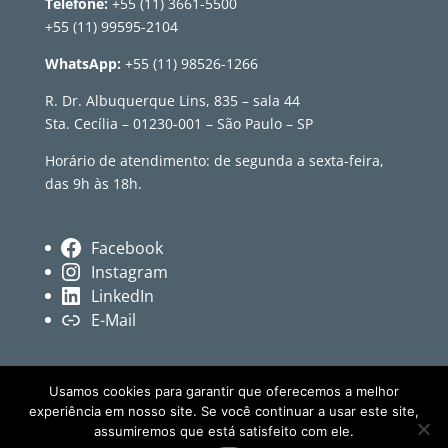
Telefone:
+55 (11) 3661-5500
+55 (11) 99595-2104
WhatsApp:
+55 (11) 98526-1266
R. Dr. Albuquerque Lins, 835 – sala 44
Sta. Cecília – 01230-001 – São Paulo – SP
Horário de atendimento: de segunda a sexta-feira,
das 9h às 18h.
Facebook
Instagram
LinkedIn
E-Mail
Usamos cookies para garantir que oferecemos a melhor
experiência em nosso site. Se você continuar a usar este site,
assumiremos que está satisfeito com ele.
© Revista Têxtil • Conteúdo independente sobre