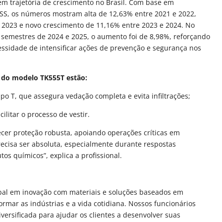
m trajetória de crescimento no Brasil. Com base em
NSS, os números mostram alta de 12,63% entre 2021 e 2022,
 2023 e novo crescimento de 11,16% entre 2023 e 2024. No
 semestres de 2024 e 2025, o aumento foi de 8,98%, reforçando
essidade de intensificar ações de prevenção e segurança nos
is do modelo TK555T estão:
po T, que assegura vedação completa e evita infiltrações;
cilitar o processo de vestir.
recer proteção robusta, apoiando operações críticas em
ecisa ser absoluta, especialmente durante respostas
s químicos”, explica a profissional.
obal em inovação com materiais e soluções baseados em
rmar as indústrias e a vida cotidiana. Nossos funcionários
iversificada para ajudar os clientes a desenvolver suas