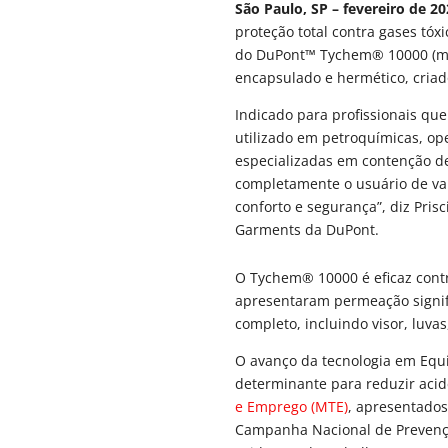
São Paulo, SP – fevereiro de 2
proteção total contra gases tóxi
do DuPont™ Tychem® 10000 (mod
encapsulado e hermético, criado
Indicado para profissionais q
utilizado em petroquímicas, op
especializadas em contenção de
completamente o usuário de vap
conforto e segurança”, diz Prisc
Garments da DuPont.
O Tychem® 10000 é eficaz cont
apresentaram permeação signific
completo, incluindo visor, luva
O avanço da tecnologia em Equi
determinante para reduzir acid
e Emprego (MTE)
, apresentados
Campanha Nacional de Prevençã