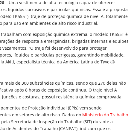
026
– Uma vestimenta de alta tecnologia capaz de oferecer
cos, líquidos corrosivos e partículas químicas. Essa é a proposta
elo TK555T), traje de proteção química de nível A, totalmente
 para uso em ambientes de alto risco industrial.
ue trabalham com exposição química extrema, o modelo TK555T é
erações de resposta a emergências, brigadas internas e equipes
 vazamentos. “O traje foi desenvolvido para proteger
ores, líquidos e partículas perigosas, garantindo mobilidade,
ila Akiti, especialista técnica da América Latina de Tyvek®
ra mais de 300 substâncias químicas, sendo que 270 delas não
ativa após 8 horas de exposição contínua. O traje nível A
s, junções e costuras, possui resistência química comprovada.
pamentos de Proteção Individual (EPIs) vem sendo
entes em setores de alto risco. Dados do
Ministério do Trabalho
 pela Secretaria de Inspeção do Trabalho (SIT) durante a
o de Acidentes do Trabalho (CANPAT), indicam que os