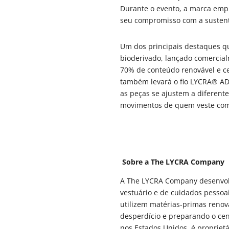
Durante o evento, a marca emp
seu compromisso com a sustenta
Um dos principais destaques q
bioderivado, lançado comerci
70% de conteúdo renovável e c
também levará o fio LYCRA® AD
as peças se ajustem a diferen
movimentos de quem veste co
Sobre a The LYCRA Company
A The LYCRA Company desenvolve
vestuário e de cuidados pesso
utilizem matérias-primas renov
desperdício e preparando o cen
nos Estados Unidos, é proprie