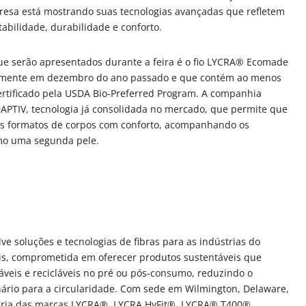
resa está mostrando suas tecnologias avançadas que refletem
bilidade, durabilidade e conforto.
ue serão apresentados durante a feira é o fio LYCRA® Ecomade
almente em dezembro do ano passado e que contém ao menos
ertificado pela USDA Bio-Preferred Program. A companhia
APTIV, tecnologia já consolidada no mercado, que permite que
tes formatos de corpos com conforto, acompanhando os
mo uma segunda pele.
 soluções e tecnologias de fibras para as indústrias do
ais, comprometida em oferecer produtos sustentáveis
que
áveis e recicláveis no pré ou pós-consumo, reduzindo o
ário para a circularidade. Com sede em Wilmington, Delaware,
tária das marcas LYCRA®, LYCRA HyFit®, LYCRA® T400®,