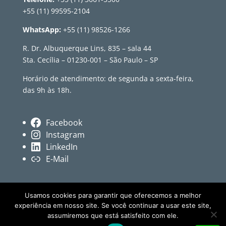
+55 (11) 99595-2104
WhatsApp:
+55 (11) 98526-1266
R. Dr. Albuquerque Lins, 835 – sala 44
Sta. Cecília – 01230-001 – São Paulo – SP
Horário de atendimento: de segunda a sexta-feira,
das 9h às 18h.
Facebook
Instagram
LinkedIn
E-Mail
Usamos cookies para garantir que oferecemos a melhor
experiência em nosso site. Se você continuar a usar este site,
assumiremos que está satisfeito com ele.
© Revista Têxtil • Conteúdo independente sobre