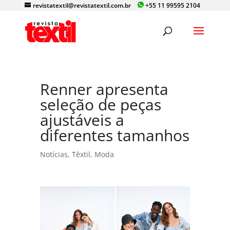
revistatextil@revistatextil.com.br
+55 11 99595 2104
Renner apresenta
seleção de peças
ajustáveis a
diferentes tamanhos
Notícias
,
Têxtil
,
Moda