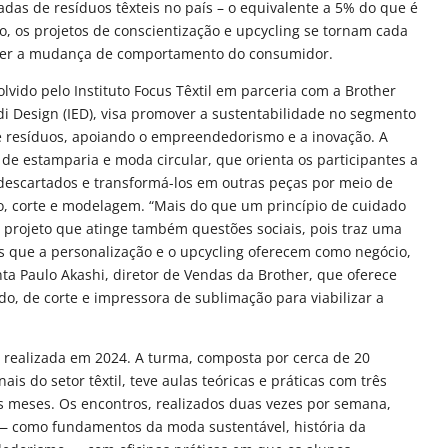
das de resíduos têxteis no país – o equivalente a 5% do que é
o, os projetos de conscientização e upcycling se tornam cada
ver a mudança de comportamento do consumidor.
lvido pelo Instituto Focus Têxtil em parceria com a Brother
 di Design (IED), visa promover a sustentabilidade no segmento
e resíduos, apoiando o empreendedorismo e a inovação. A
 de estamparia e moda circular, que orienta os participantes a
descartados e transformá-los em outras peças por meio de
o, corte e modelagem. “Mais do que um princípio de cuidado
 projeto que atinge também questões sociais, pois traz uma
es que a personalização e o upcycling oferecem como negócio,
a Paulo Akashi, diretor de Vendas da Brother, que oferece
o, de corte e impressora de sublimação para viabilizar a
i realizada em 2024. A turma, composta por cerca de 20
is do setor têxtil, teve aulas teóricas e práticas com três
s meses. Os encontros, realizados duas vezes por semana,
 — como fundamentos da moda sustentável, história da