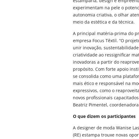
estamparia, design e empreend
experimentam na pele o potencia
autonomia criativa, o olhar ate
meio da estética e da técnica.
A principal matéria-prima do pr
empresa Focus Têxtil. “O projet
unir inovação, sustentabilidad
criatividade ao ressignificar m
inovadoras a partir do reaprov
propósito. Com forte apoio inst
se consolida como uma platafo
mais ético e responsável na mod
expressivos, como o reaproveita
novos profissionais capacitado
Beatriz Pimentel, coordenadora 
O que dizem os participantes
A designer de moda Wanise Las 
(RE) estampa trouxe novas opo