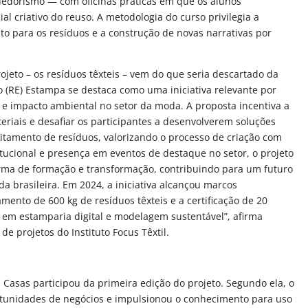
edorismo — com oficinas práticas em que os alunos
l criativo do reuso. A metodologia do curso privilegia a
nto para os resíduos e a construção de novas narrativas por
ojeto – os resíduos têxteis – vem do que seria descartado da
o (RE) Estampa se destaca como uma iniciativa relevante por
e e impacto ambiental no setor da moda. A proposta incentiva a
ateriais e desafiar os participantes a desenvolverem soluções
eitamento de resíduos, valorizando o processo de criação com
itucional e presença em eventos de destaque no setor, o projeto
rma de formação e transformação, contribuindo para um futuro
a brasileira. Em 2024, a iniciativa alcançou marcos
mento de 600 kg de resíduos têxteis e a certificação de 20
s em estamparia digital e modelagem sustentável”, afirma
de projetos do Instituto Focus Têxtil.
Casas participou da primeira edição do projeto. Segundo ela, o
rtunidades de negócios e impulsionou o conhecimento para uso