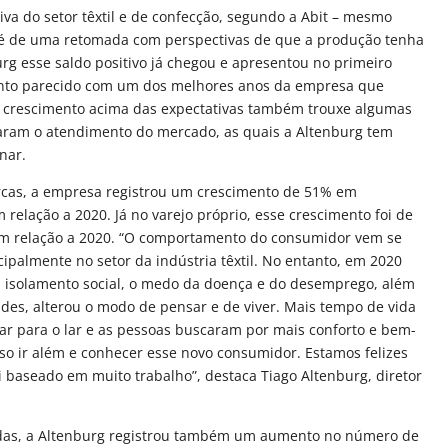
iva do setor têxtil e de confecção, segundo a Abit – mesmo
 é de uma retomada com perspectivas de que a produção tenha
rg esse saldo positivo já chegou e apresentou no primeiro
nto parecido com um dos melhores anos da empresa que
e crescimento acima das expectativas também trouxe algumas
etaram o atendimento do mercado, as quais a Altenburg tem
nar.
rcas, a empresa registrou um crescimento de 51% em
elação a 2020. Já no varejo próprio, esse crescimento foi de
m relação a 2020. “O comportamento do consumidor vem se
ipalmente no setor da indústria têxtil. No entanto, em 2020
O isolamento social, o medo da doença e do desemprego, além
ades, alterou o modo de pensar e de viver. Mais tempo de vida
har para o lar e as pessoas buscaram por mais conforto e bem-
ciso ir além e conhecer esse novo consumidor. Estamos felizes
i baseado em muito trabalho”, destaca Tiago Altenburg, diretor
ndas, a Altenburg registrou também um aumento no número de