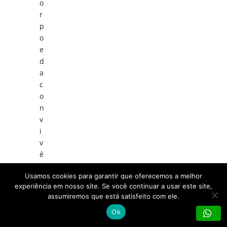
o
r
p
o
e
d
a
c
o
n
v
i
v
ê
n
Usamos cookies para garantir que oferecemos a melhor
c
experiência em nosso site. Se você continuar a usar este site,
i
assumiremos que está satisfeito com ele.
a
Ok
—
l