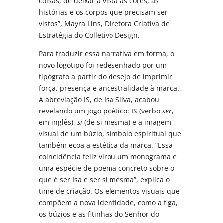
coisas, de deixar à vista as cores, as
histórias e os corpos que precisam ser
vistos”, Mayra Lins, Diretora Criativa de
Estratégia do Colletivo Design.
Para traduzir essa narrativa em forma, o
novo logotipo foi redesenhado por um
tipógrafo a partir do desejo de imprimir
força, presença e ancestralidade à marca.
A abreviação IS, de Isa Silva, acabou
revelando um jogo poético: IS (verbo
ser
,
em inglês),
si
(de si mesma) e a imagem
visual de um búzio, símbolo espiritual que
também ecoa a estética da marca. “Essa
coincidência feliz virou um monograma e
uma espécie de poema concreto sobre o
que é ser Isa e ser si mesma”, explica o
time de criação. Os elementos visuais que
compõem a nova identidade, como a figa,
os búzios e as fitinhas do Senhor do