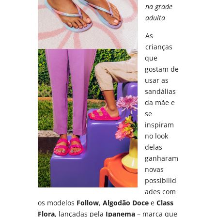
na grade
adulta
As
crianças
que
gostam de
usar as
sandálias
da mãe e
se
inspiram
no look
delas
ganharam
novas
possibilid
ades com
os modelos
Follow
,
Algodão Doce
e
Class
Flora
, lançadas pela
Ipanema
– marca que