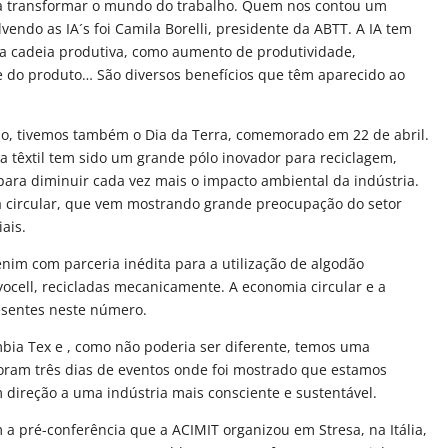
 para transformar o mundo do trabalho. Quem nos contou um
endo as IA´s foi Camila Borelli, presidente da ABTT. A IA tem
 a cadeia produtiva, como aumento de produtividade,
e do produto… São diversos benefícios que têm aparecido ao
, tivemos também o Dia da Terra, comemorado em 22 de abril.
va têxtil tem sido um grande pólo inovador para reciclagem,
 para diminuir cada vez mais o impacto ambiental da indústria.
 circular, que vem mostrando grande preocupação do setor
ais.
im com parceria inédita para a utilização de algodão
Lyocell, recicladas mecanicamente. A economia circular e a
esentes neste número.
bia Tex e , como não poderia ser diferente, temos uma
Foram três dias de eventos onde foi mostrado que estamos
direção a uma indústria mais consciente e sustentável.
 pré-conferência que a ACIMIT organizou em Stresa, na Itália,