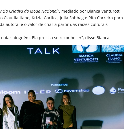
tência Criativa da Moda Nacional”
, mediado por Bianca Venturotti
Claudia Itano, Krizia Gartica, Julia Sabbag e Rita Carreira para
a autoral e o valor de criar a partir das raízes culturais
copiar ninguém. Ela precisa se reconhecer”, disse Bianca.