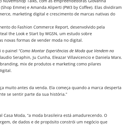
u o Nuvemshop Talks, com as empreendedoras Giovanna
 (Shop Emme) e Amanda Aliperti (PW3 by Coffee). Elas dividiram
erce, marketing digital e crescimento de marcas nativas do
mento do Fashion Commerce Report, desenvolvido pela
eal the Look e Start by WGSN, um estudo sobre
 novas formas de vender moda no digital.
 o painel
“Como Montar Experiências de Moda que Vendem no
laudio Seraphin, Ju Cunha, Eleazar Villavicencio e Daniela Marx.
branding, mix de produtos e marketing como pilares
igital.
ça muito antes da venda. Ela começa quando a marca desperta
nte se sentir parte da sua história.”
val Casa Moda, “a moda brasileira está amadurecendo. O
gem, de dados e de propósito constrói um negócio que