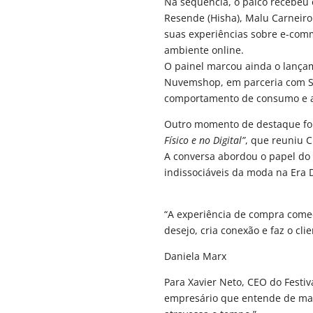
Na sequência, o palco recebe
Resende (Hisha), Malu Carneiro
suas experiências sobre e-comm
ambiente online.
O painel marcou ainda o lança
Nuvemshop, em parceria com St
comportamento de consumo e as
Outro momento de destaque foi
Físico e no Digital”
, que reuniu C
A conversa abordou o papel do 
indissociáveis da moda na Era D
“A experiência de compra come
desejo, cria conexão e faz o clie
Daniela Marx
Para Xavier Neto, CEO do Festi
empresário que entende de mar