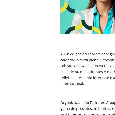
A 18ª edição da Febratex cheg
calendário têxtil global. Recon
Febratex 2024 aconteceu na Vil
mais de 80 mil visitantes e ma
reflete o crescente interesse e
internacional.
Organizada pelo Febratex Group
gama de produtos, máquinas e t
visitantes uma visão abrangent