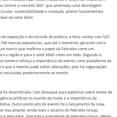
ma central o conceito 360º, que promoveu uma abordagem
ircular, sustentabilidade e inovação, pilares fundamentais
vel do setor têxtil.
de exposição e do recorde de público, a feira contou com 520
700 marcas expositoras, que até o momento, geraram cerca
, um marco que reafirma o papel da Febratex como um
a a região e para o setor têxtil como um todo. Segundo a
sse número reforça a importância do evento como plataforma de
o e que o mesmo pode sofrer alterações, pois há negociações
ão concluídas posteriormente ao evento.
 foi diversificada, com destaque para palestras sobre temas de
igência artificial no mundo da moda e a importância da
dutiva. Outro ponto alto do evento foi o lançamento da nova
ue visa ampliar ainda mais o alcance do Febratex Group,
s e mercados. Segundo o presidente do Febratex Group, Hélvio