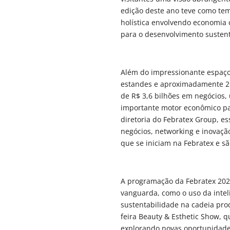
edição deste ano teve como te
holística envolvendo economia c
para o desenvolvimento sustentá
Além do impressionante espaço 
estandes e aproximadamente 2.
de R$ 3,6 bilhões em negócios
importante motor econômico par
diretoria do Febratex Group, e
negócios, networking e inovaçã
que se iniciam na Febratex e s
A programação da Febratex 2024
vanguarda, como o uso da intel
sustentabilidade na cadeia pro
feira Beauty & Esthetic Show, q
explorando novas oportunidade