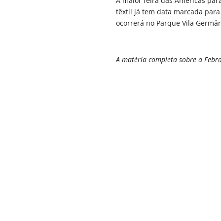
A maior feira das Américas para
têxtil já tem data marcada para
ocorrerá no Parque Vila Germâ
A matéria completa sobre a Febrat