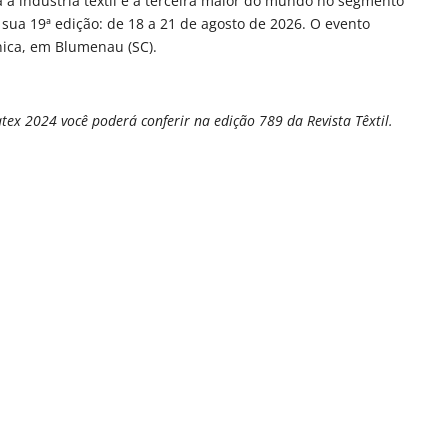
 a indústria têxtil e a terceira maior do mundo no segmento
 sua 19ª edição: de 18 a 21 de agosto de 2026. O evento
nica, em Blumenau (SC).
ex 2024 você poderá conferir na edição 789 da Revista Têxtil.