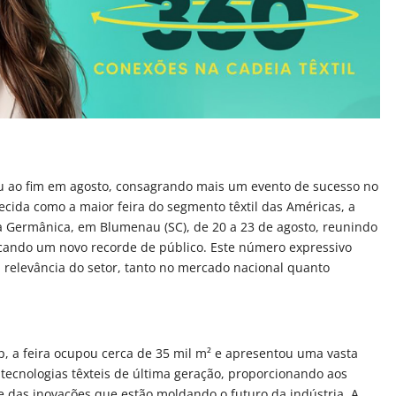
ou ao fim em agosto, consagrando mais um evento de sucesso no
hecida como a maior feira do segmento têxtil das Américas, a
a Germânica, em Blumenau (SC), de 20 a 23 de agosto, reunindo
rcando um novo recorde de público. Este número expressivo
 a relevância do setor, tanto no mercado nacional quanto
, a feira ocupou cerca de 35 mil m² e apresentou uma vasta
ecnologias têxteis de última geração, proporcionando aos
e das inovações que estão moldando o futuro da indústria. A