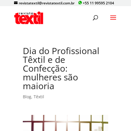
revistatextil@revistatextil.com.br
+55 11 99595 2104
Dia do Profissional
Têxtil e de
Confecção:
mulheres são
maioria
Blog
,
Têxtil