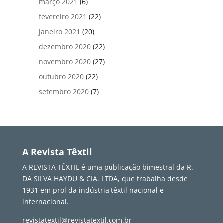
março 2021
(6)
fevereiro 2021
(22)
janeiro 2021
(20)
dezembro 2020
(22)
novembro 2020
(27)
outubro 2020
(22)
setembro 2020
(7)
A Revista Têxtil
A REVISTA TÊXTIL é uma publicação bimestral da R.
DA SILVA HAYDU & CIA. LTDA, que trabalha desde
1931 em prol da indústria têxtil nacional e
internacional.
revistatextil@revistatextil.com.br