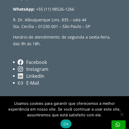
WhatsApp:
+55 (11) 98526-1266
R. Dr. Albuquerque Lins, 835 – sala 44
Sta. Cecília – 01230-001 – São Paulo – SP
Horário de atendimento: de segunda a sexta-feira,
das 9h às 18h.
Facebook
Instagram
LinkedIn
E-Mail
Usamos cookies para garantir que oferecemos a melhor
experiência em nosso site. Se você continuar a usar este site,
assumiremos que está satisfeito com ele.
© Revista Têxtil • Conteúdo independente sobre
Ok
moda, cultura e indústria têxtil.