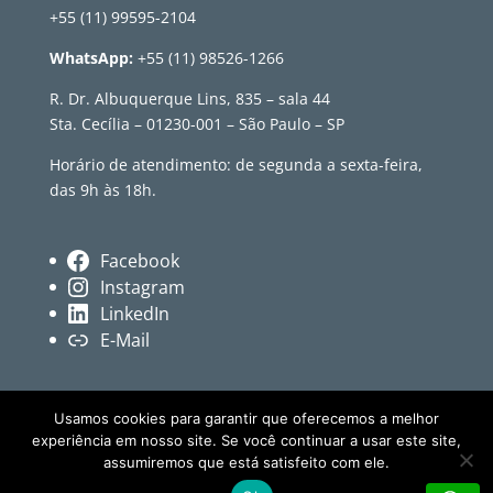
+55 (11) 99595-2104
WhatsApp:
+55 (11) 98526-1266
R. Dr. Albuquerque Lins, 835 – sala 44
Sta. Cecília – 01230-001 – São Paulo – SP
Horário de atendimento: de segunda a sexta-feira,
das 9h às 18h.
Facebook
Instagram
LinkedIn
E-Mail
Usamos cookies para garantir que oferecemos a melhor
experiência em nosso site. Se você continuar a usar este site,
assumiremos que está satisfeito com ele.
© Revista Têxtil • Conteúdo independente sobre