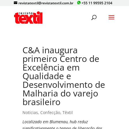
revistatextil@revistatextil.com.br
+55 11 99595 2104
C&A inaugura
primeiro Centro de
Excelência em
Qualidade e
Desenvolvimento de
Malharia do varejo
brasileiro
Notícias
,
Confecção
,
Têxtil
Localizado em Blumenau, hub reduz
significativamente o tempo de liberação das