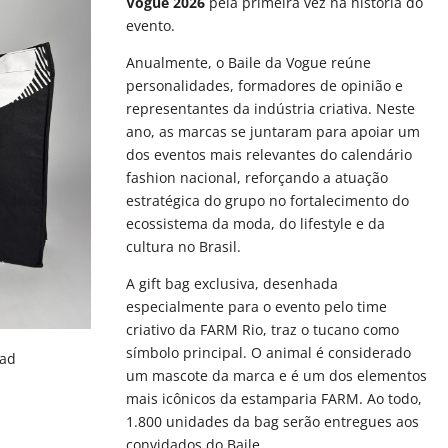
Vogue 2026
pela primeira vez na história do
evento.
Anualmente, o Baile da Vogue reúne
personalidades, formadores de opinião e
representantes da indústria criativa. Neste
ano, as marcas se juntaram para apoiar um
dos eventos mais relevantes do calendário
fashion nacional, reforçando a atuação
estratégica do grupo no fortalecimento do
ecossistema da moda, do lifestyle e da
cultura no Brasil.
A gift bag exclusiva, desenhada
especialmente para o evento pelo time
criativo da FARM Rio, traz o tucano como
símbolo principal. O animal é considerado
aad
um mascote da marca e é um dos elementos
mais icônicos da estamparia FARM. Ao todo,
1.800 unidades da bag serão entregues aos
convidados do Baile.