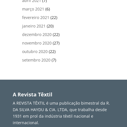
abril 2021
(7)
março 2021
(6)
fevereiro 2021
(22)
janeiro 2021
(20)
dezembro 2020
(22)
novembro 2020
(27)
outubro 2020
(22)
setembro 2020
(7)
A Revista Têxtil
A REVISTA TÊXTIL é uma publicação bimestral da R.
DA SILVA HAYDU & CIA. LTDA, que trabalha desde
1931 em prol da indústria têxtil nacional e
internacional.