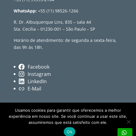
WhatsApp:
+55 (11) 98526-1266
R. Dr. Albuquerque Lins, 835 – sala 44
Sta. Cecília – 01230-001 – São Paulo – SP
Horário de atendimento: de segunda a sexta-feira,
das 9h às 18h.
Facebook
Instagram
LinkedIn
E-Mail
Usamos cookies para garantir que oferecemos a melhor
experiência em nosso site. Se você continuar a usar este site,
assumiremos que está satisfeito com ele.
© Revista Têxtil • Conteúdo independente sobre
Ok
moda, cultura e indústria têxtil.