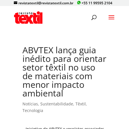
revistatextil@revistatextil.com.br
+55 11 99595 2104
ABVTEX lança guia
inédito para orientar
setor têxtil no uso
de materiais com
menor impacto
ambiental
Notícias
,
Sustentabilidade
,
Têxtil
,
Tecnologia
Iniciativa da ABVTEX e varejistas associadas