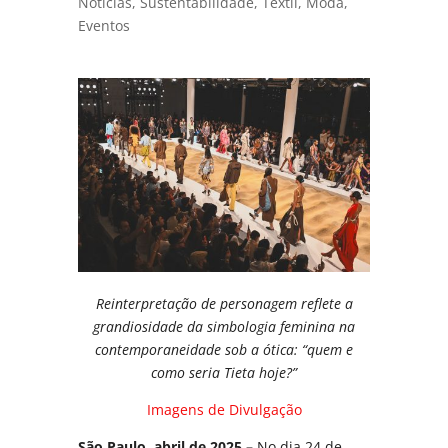
Notícias
,
Sustentabilidade
,
Têxtil
,
Moda
,
Eventos
Reinterpretação de personagem reflete a
grandiosidade da simbologia feminina na
contemporaneidade sob a ótica: “quem e
como seria Tieta hoje?”
Imagens de Divulgação
São Paulo, abril de 2025 –
No dia 24 de