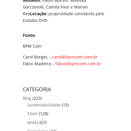
Modelos:
Pablo Morais, Waleska
Gorczevski, Camila Foos e Marian
Rey
Locação:
propriedade concebida pelo
Estúdio Orth
Fonte:
BPM Com
Carol Borges –
carol@bpmcom.com.br
Fábio Madeira –
fabio@bpmcom.com.br
CATEGORIA
Blog
(223)
Sustentabilidade
(15)
Têxtil
(128)
Moda
(67)